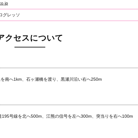
o.jp
ログレッソ
アクセスについて
線を南へ1km、石ヶ瀬橋を渡り、黒瀬川沿い右へ250m
95号線を北へ500m、江熊の信号を左へ300m、突当りを右へ100m