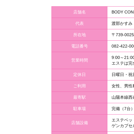
店舗名
BODY C
代表
渡部かすみ
所在地
〒739-00
電話番号
082-422-00
9:00～21:
営業時間
エステは完
定休日
日曜日・祝
ご利用
女性、男性
最寄駅
山陽本線西
駐車場
完備（7台
エステベッ
店舗設備
ゲンカプセ