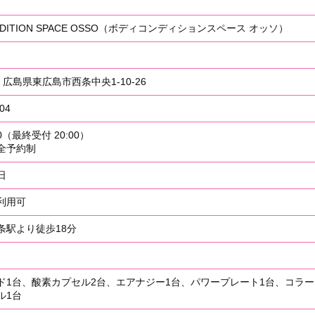
ONDITION SPACE OSSO（ボディコンディションスペース オッソ）
25 広島県東広島市西条中央1-10-26
04
00（最終受付 20:00）
全予約制
日
利用可
条駅より徒歩18分
）
ド1台、酸素カプセル2台、エアナジー1台、パワープレート1台、コラー
ル1台